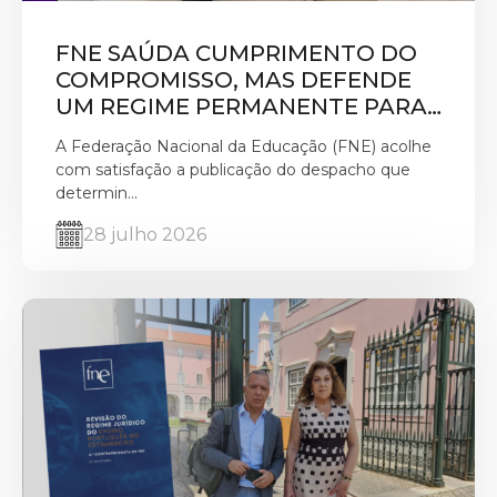
FNE SAÚDA CUMPRIMENTO DO
COMPROMISSO, MAS DEFENDE
UM REGIME PERMANENTE PARA
VALORIZAR A FUNÇÃO DE
A Federação Nacional da Educação (FNE) acolhe
PROFESSOR CLASSIFICADOR
com satisfação a publicação do despacho que
determin...
28 julho 2026